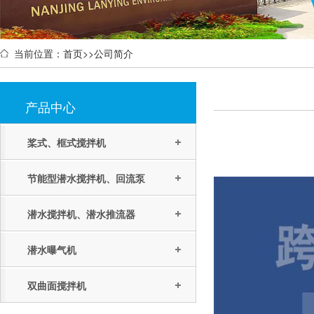
当前位置：
首页
>>
公司简介
产品中心
桨式、框式搅拌机
节能型潜水搅拌机、回流泵
潜水搅拌机、潜水推流器
潜水曝气机
双曲面搅拌机