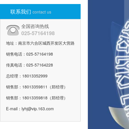
联系我们
contact us
全国咨询热线
025-57164198
地址：南京市六合区城西开发区大营路
销售电话：025-57164198
传真电话：025-57164228
总经理：18013352999
销售部：18013359811（郑经理）
销售部：18013359818（郑经理）
E-mail：lyhj@vip.163.com