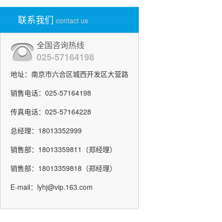
联系我们
contact us
全国咨询热线
025-57164198
地址：南京市六合区城西开发区大营路
销售电话：025-57164198
传真电话：025-57164228
总经理：18013352999
销售部：18013359811（郑经理）
销售部：18013359818（郑经理）
E-mail：lyhj@vip.163.com